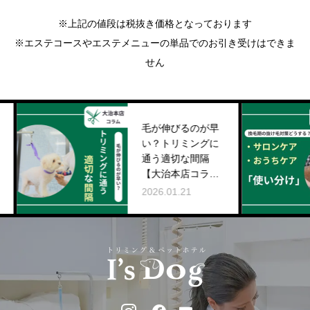
※上記の値段は税抜き価格となっております
※エステコースやエステメニューの単品でのお引き受けはできま
せん
毛が伸びるのが早
い？トリミングに
通う適切な間隔
【大治本店コラ
ム】
2026.01.21