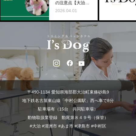
の注意点【大治本
店コラム】
2026.04.01
〒490-1134 愛知県海部郡大治町東條砂島9
地下鉄名古屋東山線「中村公園駅」西へ車で8分
駐車場有（15台 共同駐車場）
動物取扱業登録 動尾第８４９号（保管）
#大治 #清洲市 #あま市 #津島市 #中村区