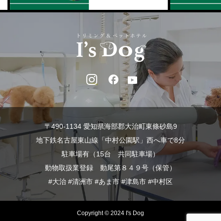
〒490-1134 愛知県海部郡大治町東條砂島9
地下鉄名古屋東山線「中村公園駅」西へ車で8分
駐車場有（15台 共同駐車場）
動物取扱業登録 動尾第８４９号（保管）
#大治 #清洲市 #あま市 #津島市 #中村区
Copyright © 2024 I's Dog