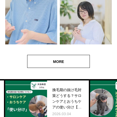
MORE
換毛期の抜け毛対
策どうする？サロ
ンケアとおうちケ
アの使い分け【大
治本店コラム】
2026.03.04