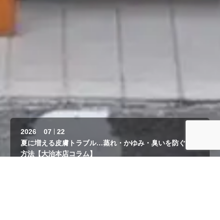
2026
06
03
夏のトリミング、いつ頃がベスト？サマーカットの注意点
を解説【大治本店コラム】
2026
08
05
トリミング後に愛犬が震えている…原因と対処法【大治本
店コラム】
2026
07
22
夏に増える皮膚トラブル…蒸れ・かゆみ・臭いを防ぐケア
方法【大治本店コラム】
2026
07
01
電話予約
LINE
トリミング代を節約したい！でもやってはいけない3つの
こと【大治本店コラム】
2026
06
17
わんちゃんのトリミングは
トリミングで皮膚が赤くなった？よくあるトラブルと予防
アイズドッグ大治本店
策【大治本店コラム】