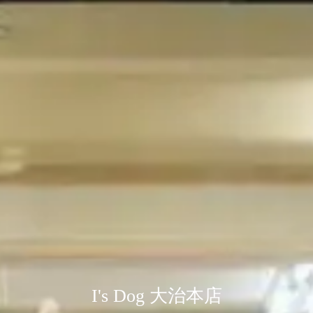
経験豊富なスタッフが心よりお待
I's Dog 大治本店
癒しのオプションあります
開放感のある店内
ちしております