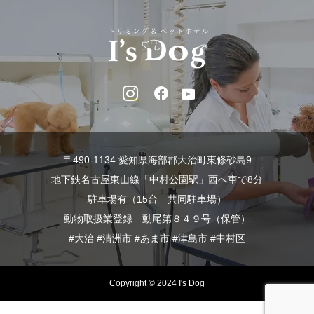
〒490-1134 愛知県海部郡大治町東條砂島9
地下鉄名古屋東山線「中村公園駅」西へ車で8分
駐車場有（15台 共同駐車場）
動物取扱業登録 動尾第８４９号（保管）
#大治 #清洲市 #あま市 #津島市 #中村区
Copyright © 2024 I's Dog