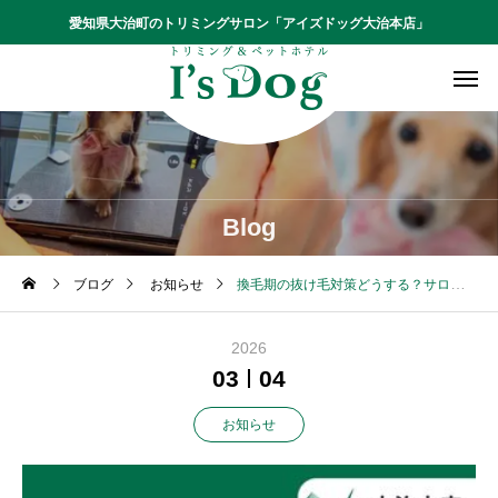
愛知県大治町のトリミングサロン「アイズドッグ大治本店」
Blog
ブログ
お知らせ
換毛期の抜け毛対策どうする？サロンケアとおうちケアの使い分け【大治本店コラム】
2026
03
04
お知らせ