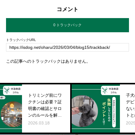
コメント
0 トラックバック
トラックバックURL
この記事へのトラックバックはありません。
トリミング前にワ
子犬のトリ
クチンは必要？証
デビュー、
明書の確認とサロ
ないための
ンのルールを解説
トとは？【
【大治本店コラ
店コラム】
2026.03.18
2025.11.05
ム】