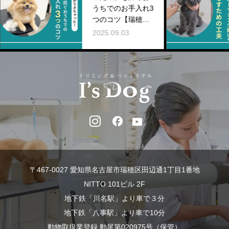
うちでのお手入れ3
つのコツ【瑞穂店
コラム】
2025.09.03
〒467-0027 愛知県名古屋市瑞穂区田辺通1丁目1番地
NITTO 101ビル 2F
地下鉄「川名駅」より車で３分
地下鉄「八事駅」より車で10分
動物取扱業登録 動尾第020975号（保管）