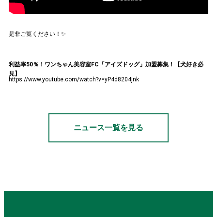
是非ご覧ください！✨
利益率
50
％！ワンちゃん美容室
FC
「アイズドッグ」加盟募集！【犬好き必
見】
https://www.youtube.com/watch?v=yP4d8204jnk
ニュース一覧を見る