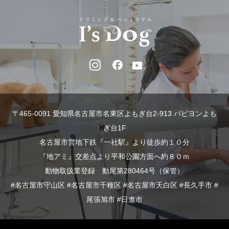
〒465-0091 愛知県名古屋市名東区よもぎ台2-913 パビヨンよも
ぎ台1F
名古屋市営地下鉄『一社駅』より徒歩約１０分
『地アミ』交差点より平和公園方面へ約８０ｍ
動物取扱業登録 動尾第280464号（保管）
#名古屋市守山区 #名古屋市千種区 #名古屋市天白区 #長久手市 #
尾張旭市 #日進市