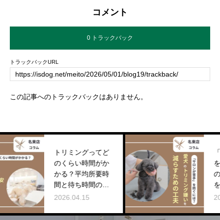
コメント
0 トラックバック
トラックバックURL
この記事へのトラックバックはありません。
トリミングってど
「サロン
のくらい時間がか
を防ぐに
かる？平均所要時
のトリミ
間と待ち時間の目
を減らす
安【名東店コラ
夫【名東
2026.04.15
2025.12.1
ム】
ム】