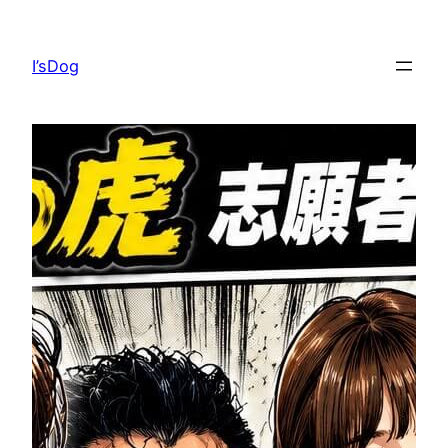
I’sDog