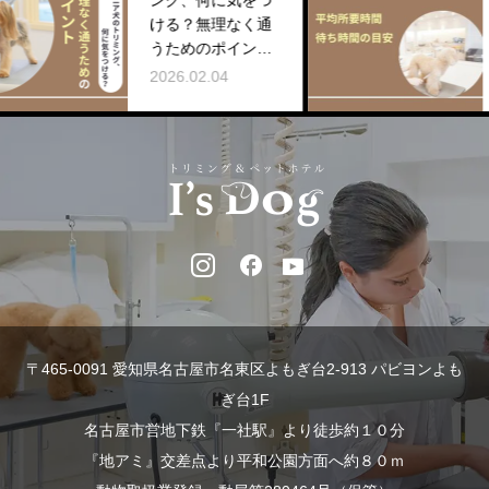
ング、何に気をつ
ける？無理なく通
うためのポイント
【名東店コラム】
2026.02.04
〒465-0091 愛知県名古屋市名東区よもぎ台2-913 パビヨンよも
ぎ台1F
名古屋市営地下鉄『一社駅』より徒歩約１０分
『地アミ』交差点より平和公園方面へ約８０ｍ