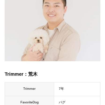
Trimmer：荒木
Trimmer
7年
FavoriteDog
パグ